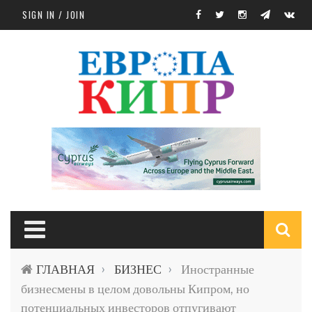
Skip to main content
SIGN IN / JOIN
S
ГЛАВНАЯ
БИЗНЕС
Иностранные
›
›
f
бизнесмены в целом довольны Кипром, но
потенциальных инвесторов отпугивают