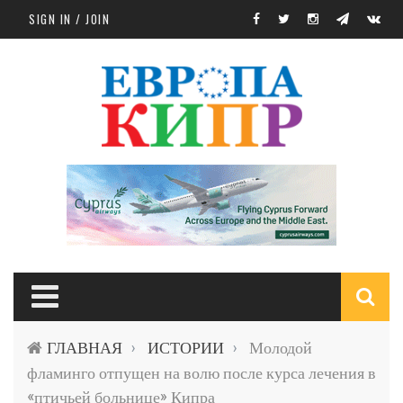
Skip to main content
SIGN IN / JOIN
S
ГЛАВНАЯ
ИСТОРИИ
Молодой
›
›
f
фламинго отпущен на волю после курса лечения в
«птичьей больнице» Кипра