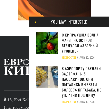
YOU MAY INTERESTED
С КИПРА УШЛА ВОЛНА
ЖАРЫ. НА ОСТРОВ
ВЕРНУЛСЯ «ЗЕЛЕНЫЙ
УРОВЕНЬ»
НОВОСТИ
AUG 10, 2026
В АЭРОПОРТУ ЛАРНАКИ
ЗАДЕРЖАНЫ 5
ПАССАЖИРОВ. ОНИ
ABOUT US
ПЫТАЛИСЬ ВЫВЕЗТИ
БОЛЕЕ 74 КГ ТАБАКА, НЕ
УПЛАТИВ ПОШЛИНУ
16, Foti Kolakidi str, 3031, Limassol, Cyprus
НОВОСТИ
AUG 10, 2026
+ 357-25-581133