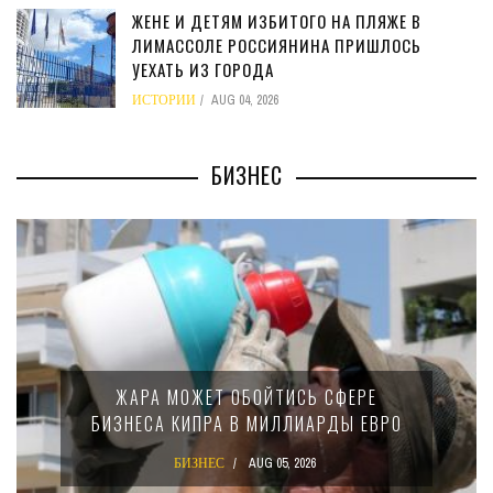
ЖЕНЕ И ДЕТЯМ ИЗБИТОГО НА ПЛЯЖЕ В
ЛИМАССОЛЕ РОССИЯНИНА ПРИШЛОСЬ
УЕХАТЬ ИЗ ГОРОДА
ИСТОРИИ
AUG 04, 2026
БИЗНЕС
МИНФИН КИПРА ПЕРЕПИСАЛ ЗА
 СФЕРЕ
15-ПРОЦЕНТНОМ НАЛОГЕ 
АРДЫ ЕВРО
КРУПНЫХ МЕЖДУНАРОДН
КОМПАНИЙ
6
БИЗНЕС
AUG 02, 2026