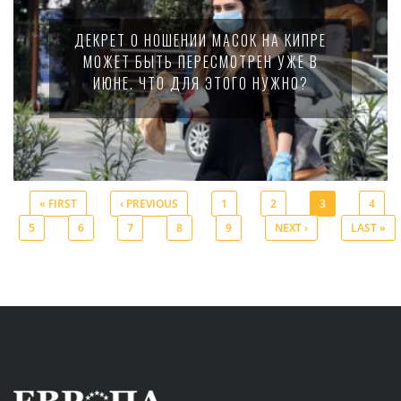
ДЕКРЕТ О НОШЕНИИ МАСОК НА КИПРЕ
МОЖЕТ БЫТЬ ПЕРЕСМОТРЕН УЖЕ В
ИЮНЕ. ЧТО ДЛЯ ЭТОГО НУЖНО?
« FIRST
‹ PREVIOUS
1
2
3
4
5
6
7
8
9
NEXT ›
LAST »
Pages