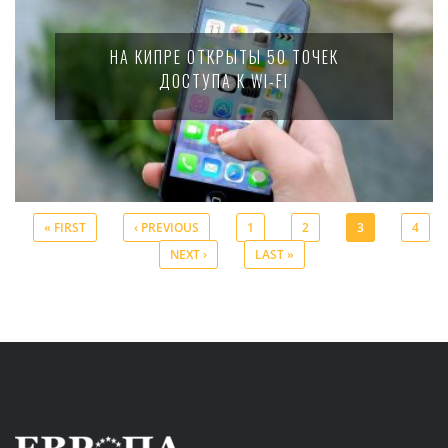
НА КИПРЕ ОТКРЫТЫ 50 ТОЧЕК
ДОСТУПА К WI-FI
« FIRST
‹ PREVIOUS
1
2
3
4
NEXT ›
LAST »
Pages