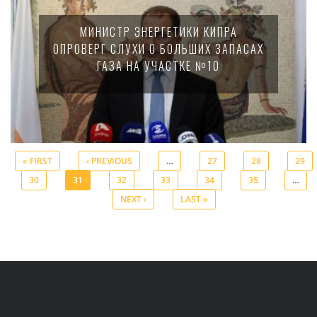
МИНИСТР ЭНЕРГЕТИКИ КИПРА
ОПРОВЕРГ СЛУХИ О БОЛЬШИХ ЗАПАСАХ
ГАЗА НА УЧАСТКЕ №10
« FIRST
‹ PREVIOUS
…
27
28
29
30
31
32
33
34
35
…
Pages
NEXT ›
LAST »