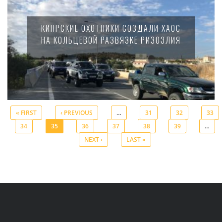
КИПРСКИЕ ОХОТНИКИ СОЗДАЛИ ХАОС
НА КОЛЬЦЕВОЙ РАЗВЯЗКЕ РИЗОЭЛИЯ
« FIRST
‹ PREVIOUS
…
31
32
33
34
35
36
37
38
39
…
Pages
NEXT ›
LAST »