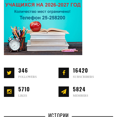
346
16420
FOLLOWERS
SUBSCRIBERS
5710
5824
LIKES
MEMBERS
ИСТОРИИ