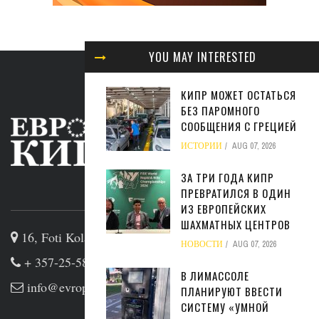
YOU MAY INTERESTED
КИПР МОЖЕТ ОСТАТЬСЯ
БЕЗ ПАРОМНОГО
СООБЩЕНИЯ С ГРЕЦИЕЙ
ИСТОРИИ
AUG 07, 2026
ЗА ТРИ ГОДА КИПР
ПРЕВРАТИЛСЯ В ОДИН
ABOUT US
ИЗ ЕВРОПЕЙСКИХ
ШАХМАТНЫХ ЦЕНТРОВ
16, Foti Kolakidi str, 3031, Limassol, Cyprus
НОВОСТИ
AUG 07, 2026
+ 357-25-581133
В ЛИМАССОЛЕ
info@evropakipr.com
ПЛАНИРУЮТ ВВЕСТИ
СИСТЕМУ «УМНОЙ