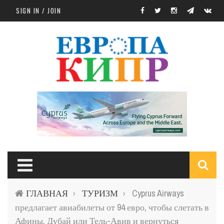
Skip to main content
SIGN IN / JOIN
S
ГЛАВНАЯ
ТУРИЗМ
Cyprus Airways
›
›
f
предлагает авиабилеты от 94 евро, чтобы слетать в
Афины, Дубай или Тель-Авив и вернуться