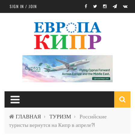
Skip to main content
SIGN IN / JOIN
S
ГЛАВНАЯ
ТУРИЗМ
Российские
›
›
f
туристы вернутся на Кипр в апреле?!