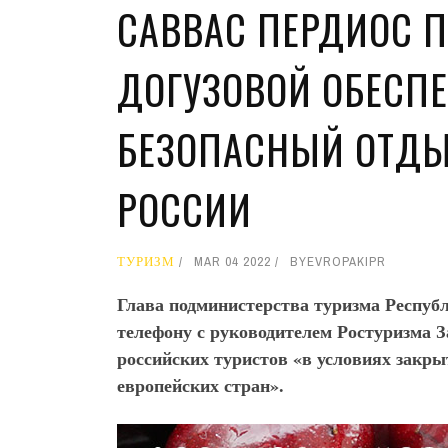
САВВАС ПЕРДИОС 
ДОГУЗОВОЙ ОБЕСП
БЕЗОПАСНЫЙ ОТДЫ
РОССИИ
ТУРИЗМ
MAR 04 2022
BY
EVROPAKIPR
Глава подминистерства туризма Респу
телефону с руководителем Ростуризма 
российских туристов «в условиях закр
европейских стран».