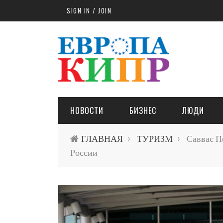
Skip to main content
SIGN IN / JOIN
НОВОСТИ
БИЗНЕС
ЛЮДИ
ГЛАВНАЯ
ТУРИЗМ
Саввас П
›
›
России