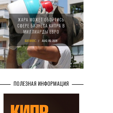
МИНФИ
ЖАРА МОЖЕТ ОБОЙТИСЬ
ЗАКОН
СФЕРЕ БИЗНЕСА КИПРА В
НАЛ
МИЛЛИАРДЫ ЕВРО
М
БИЗНЕС
AUG 05, 2026
БИ
ПОЛЕЗНАЯ ИНФОРМАЦИЯ