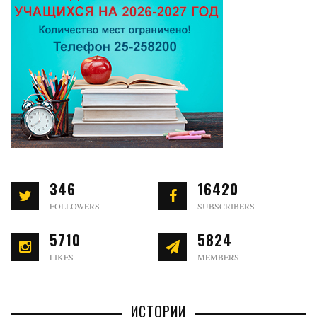
346
16420
FOLLOWERS
SUBSCRIBERS
5710
5824
LIKES
MEMBERS
ИСТОРИИ