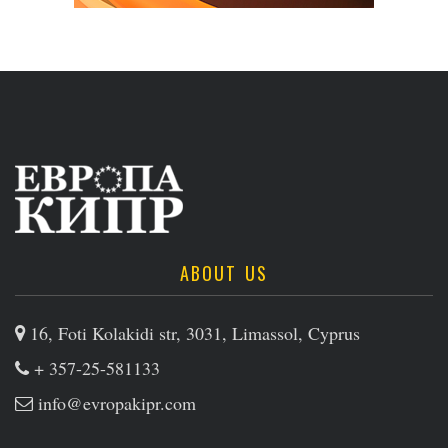
ABOUT US
16, Foti Kolakidi str, 3031, Limassol, Cyprus
+ 357-25-581133
info@evropakipr.com