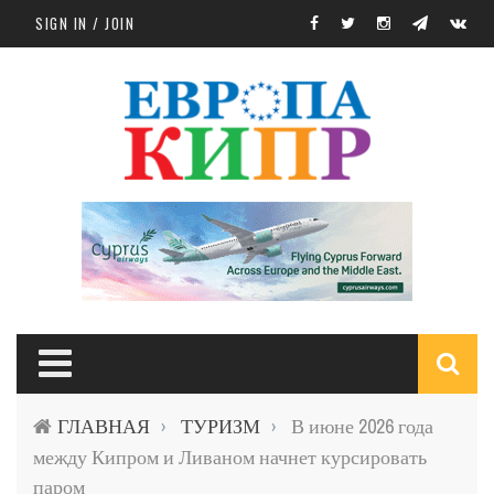
Skip to main content
SIGN IN / JOIN
S
ГЛАВНАЯ
ТУРИЗМ
В июне 2026 года
›
›
f
между Кипром и Ливаном начнет курсировать
паром