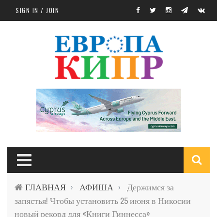
Skip to main content
SIGN IN / JOIN
S
ГЛАВНАЯ
АФИША
Держимся за
›
›
f
запястья! Чтобы установить 25 июня в Никосии
новый рекорд для «Книги Гиннесса»