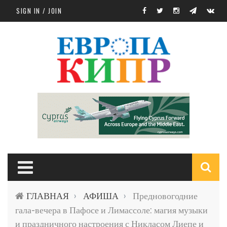
Skip to main content
SIGN IN / JOIN
S
ГЛАВНАЯ
АФИША
Предновогодние
›
›
f
гала-вечера в Пафосе и Лимассоле: магия музыки
и праздничного настроения с Никласом Лиепе и