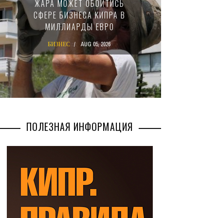
ЖАРА МОЖЕТ ОБОЙТИСЬ
ЗАКОН
СФЕРЕ БИЗНЕСА КИПРА В
НАЛ
МИЛЛИАРДЫ ЕВРО
М
БИЗНЕС
AUG 05, 2026
БИ
ПОЛЕЗНАЯ ИНФОРМАЦИЯ