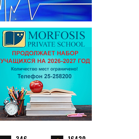
346
16420