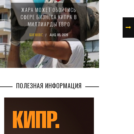
МИНФИ
ЖАРА МОЖЕТ ОБОЙТИСЬ
ЗАКОН
СФЕРЕ БИЗНЕСА КИПРА В
НАЛ
МИЛЛИАРДЫ ЕВРО
М
БИЗНЕС
AUG 05, 2026
БИ
ПОЛЕЗНАЯ ИНФОРМАЦИЯ