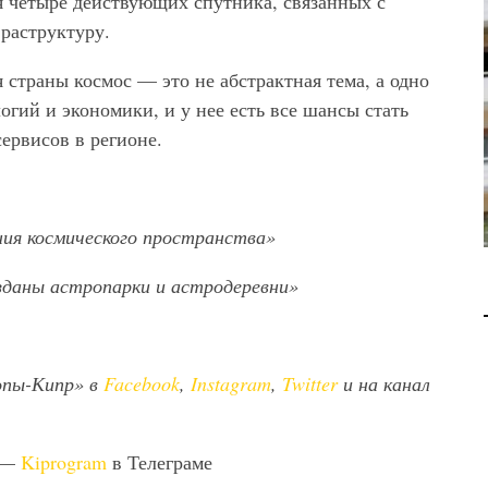
я четыре действующих спутника, связанных с
В 2028 ГОДУ ENI НАЧНЕТ
раструктуру.
ДОБЫЧУ ГАЗА НА
МЕСТОРОЖДЕНИИ KRONOS
 страны космос — это не абстрактная тема, а одно
НА КИПРСКОМ ШЕЛЬФЕ
огий и экономики, и у нее есть все шансы стать
ервисов в регионе.
БИЗНЕС
JUL 28, 2026
ия космического пространства»
зданы астропарки и астродеревни»
опы-Кипр» в
Facebook
,
Instagram
,
Twitter
и на канал
 —
Kiprogram
в Телеграме