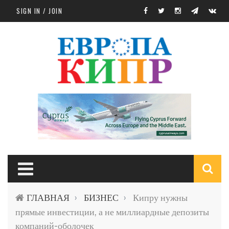
Skip to main content
SIGN IN / JOIN
S
ГЛАВНАЯ
БИЗНЕС
Кипру нужны
›
›
f
прямые инвестиции, а не миллиардные депозиты
компаний-оболочек