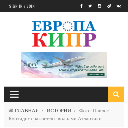
Skip to main content
SIGN IN / JOIN
S
ГЛАВНАЯ
ИСТОРИИ
Фото. Павлос
›
›
f
Контидис сражается с волнами Атлантики