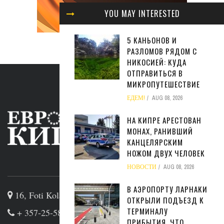
YOU MAY INTERESTED
5 КАНЬОНОВ И
РАЗЛОМОВ РЯДОМ С
НИКОСИЕЙ: КУДА
ОТПРАВИТЬСЯ В
МИКРОПУТЕШЕСТВИЕ
ЕДЕМ!
AUG 08, 2026
НА КИПРЕ АРЕСТОВАН
МОНАХ, РАНИВШИЙ
КАНЦЕЛЯРСКИМ
НОЖОМ ДВУХ ЧЕЛОВЕК
ABOUT US
НОВОСТИ
AUG 08, 2026
В АЭРОПОРТУ ЛАРНАКИ
16, Foti Kolakidi str, 3031, Limassol, Cyprus
ОТКРЫЛИ ПОДЪЕЗД К
ТЕРМИНАЛУ
+ 357-25-581133
ПРИБЫТИЯ. ЧТО