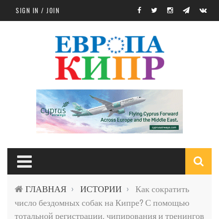
Skip to main content
SIGN IN / JOIN
S
ГЛАВНАЯ
ИСТОРИИ
Как сократить
›
›
f
число бездомных собак на Кипре? С помощью
тотальной регистрации, чипирования и тренингов