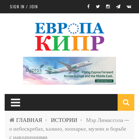
Skip to main content
SIGN IN / JOIN
S
ГЛАВНАЯ
ИСТОРИИ
Мэр Лимассола —
›
›
f
о небоскребах, казино, зоопарке, музеях и борьбе
с наводнениями