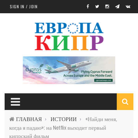
Skip to main content
SIGN IN / JOIN
S
ГЛАВНАЯ
ИСТОРИИ
«Найди меня,
›
›
f
когда я падаю»: на Netflix выходит первый
кипрский фильм