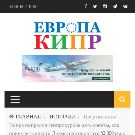
Skip to main content
SIGN IN / JOIN
S
ГЛАВНАЯ
ИСТОРИИ
Шеф полиции
›
›
f
Кипра попросил генпрокурора дать советы, как
принудить власти Лимассола оплатить 43 000 евро