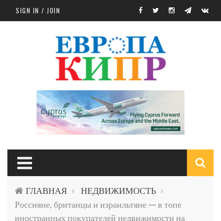
Skip to main content
SIGN IN / JOIN
S
ГЛАВНАЯ
НЕДВИЖИМОСТЬ
›
›
f
Россияне, британцы и израильтяне — в топе
иностранных покупателей недвижимости на