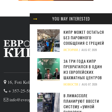
YOU MAY INTERESTED
КИПР МОЖЕТ ОСТАТЬСЯ
БЕЗ ПАРОМНОГО
СООБЩЕНИЯ С ГРЕЦИЕЙ
ИСТОРИИ
AUG 07, 2026
ЗА ТРИ ГОДА КИПР
ПРЕВРАТИЛСЯ В ОДИН
ABOUT US
ИЗ ЕВРОПЕЙСКИХ
ШАХМАТНЫХ ЦЕНТРОВ
16, Foti Kolakidi str, 3031, Limassol, Cyprus
НОВОСТИ
AUG 07, 2026
+ 357-25-581133
В ЛИМАССОЛЕ
info@evropakipr.com
ПЛАНИРУЮТ ВВЕСТИ
СИСТЕМУ «УМНОЙ