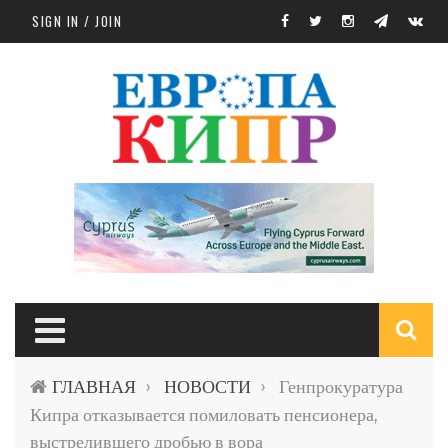
Skip to main content
SIGN IN / JOIN
S
ГЛАВНАЯ
НОВОСТИ
Генпрокуратура
›
›
f
Кипра отказывается помиловать пенсионера,
выстрелившего дробью в вора