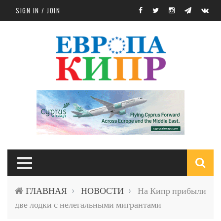
Skip to main content
SIGN IN / JOIN
S
ГЛАВНАЯ
НОВОСТИ
На Кипр прибыли
›
›
f
две лодки с нелегальными мигрантами