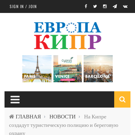
Skip to main content
SIGN IN / JOIN
S
ГЛАВНАЯ
НОВОСТИ
На Кипре
›
›
f
создадут туристическую полицию и береговую
охрану