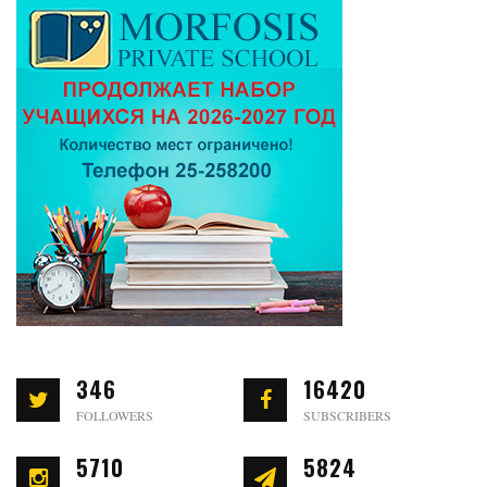
346
16420
FOLLOWERS
SUBSCRIBERS
5710
5824