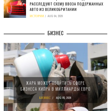
РАССЛЕДУЮТ СХЕМУ ВВОЗА ПОДЕРЖАННЫХ
АВТО ИЗ ВЕЛИКОБРИТАНИИ
ИСТОРИИ
AUG 04, 2026
БИЗНЕС
МИНФИН КИПРА ПЕРЕПИС
ЙТИСЬ СФЕРЕ
15-ПРОЦЕНТНОМ НА
МИЛЛИАРДЫ ЕВРО
КРУПНЫХ МЕЖДУНА
КОМПАНИЙ
G 05, 2026
БИЗНЕС
AUG 02, 