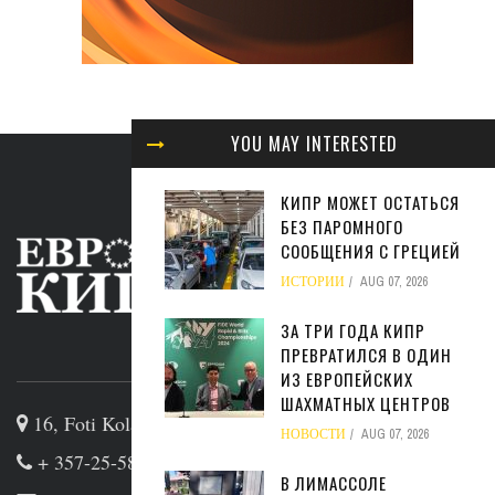
YOU MAY INTERESTED
КИПР МОЖЕТ ОСТАТЬСЯ
БЕЗ ПАРОМНОГО
СООБЩЕНИЯ С ГРЕЦИЕЙ
ИСТОРИИ
AUG 07, 2026
ЗА ТРИ ГОДА КИПР
ПРЕВРАТИЛСЯ В ОДИН
ABOUT US
ИЗ ЕВРОПЕЙСКИХ
ШАХМАТНЫХ ЦЕНТРОВ
16, Foti Kolakidi str, 3031, Limassol, Cyprus
НОВОСТИ
AUG 07, 2026
+ 357-25-581133
В ЛИМАССОЛЕ