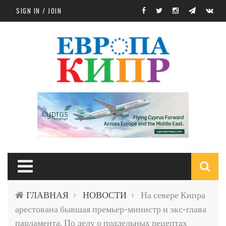
Skip to main content
SIGN IN / JOIN
S
ГЛАВНАЯ
НОВОСТИ
На севере Кипра
›
›
f
арестована бывшая премьер-министр и экс-глава
парламента. По делу о поддельных рецептах