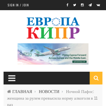
Skip to main content
SIGN IN / JOIN
S
ГЛАВНАЯ
НОВОСТИ
Ночной Пафос:
›
›
f
женщина за рулем превысила норму алкоголя в 11
раз