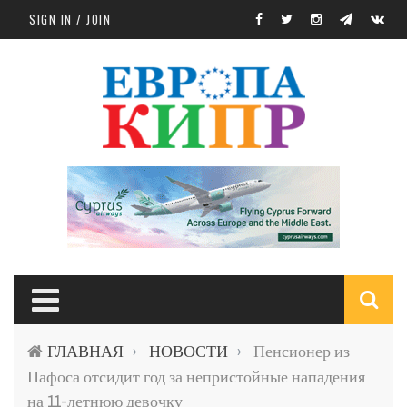
Skip to main content
SIGN IN / JOIN
S
ГЛАВНАЯ
НОВОСТИ
Пенсионер из
›
›
f
Пафоса отсидит год за непристойные нападения
на 11-летнюю девочку