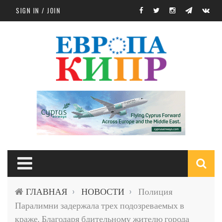
Skip to main content
SIGN IN / JOIN
S
ГЛАВНАЯ
НОВОСТИ
Полиция
›
›
f
Паралимни задержала трех подозреваемых в
краже. Благодаря бдительному жителю города