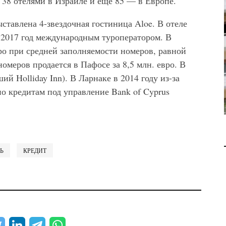
т 38 отелями в Израиле и еще 85 — в Европе.
В 2028 ГОДУ ENI НАЧНЕТ
ДОБЫЧУ ГАЗА НА
ыставлена 4-звездочная гостиница Aloe. В отеле
МЕСТОРОЖДЕНИИ KRONOS
а 2017 год международным туроператором. В
НА КИПРСКОМ ШЕЛЬФЕ
вро при средней заполняемости номеров, равной
омеров продается в Пафосе за 8,5 млн. евро. В
БИЗНЕС
JUL 28, 2026
ий Holliday Inn). В Ларнаке в 2014 году из-за
о кредитам под управление Bank of Cyprus
Ь
КРЕДИТ