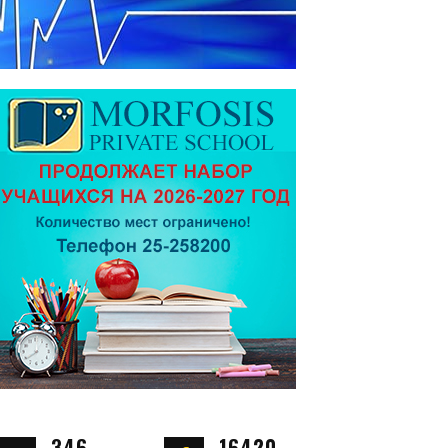
346
16420