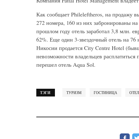
Компания Fattal Hotel Management владее
Как сообщает Phileleftheros, на продажу в
272 номера, 160 из них забронированы н
прошлом году отель заработал 3,8 млн. е
62%. Еще один 3-звездочный отель на 76 н
Никосии продается City Centre Hotel (бывш
невозможности владельцев расплатиться п
перешел отель Aqua Sol.
ТЭГИ
ТУРИЗМ
ГОСТИНИЦА
ОТЕЛ