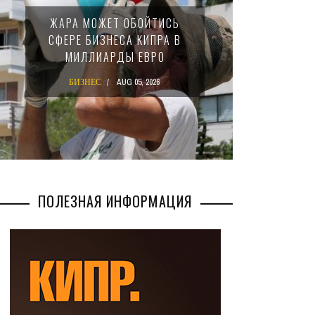
МИНФИ
ЖАРА МОЖЕТ ОБОЙТИСЬ
ЗАКОН
СФЕРЕ БИЗНЕСА КИПРА В
НАЛ
МИЛЛИАРДЫ ЕВРО
М
БИЗНЕС
AUG 05, 2026
БИ
ПОЛЕЗНАЯ ИНФОРМАЦИЯ