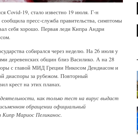
ся Covid-19, стало известно 19 июля. Г-н
к сообщила пресс-служба правительства, симптомы
вал себя хорошо. Первая леди Кипра Андри
усом.
осударства собирался через неделю. На 26 июля у
ями деревенских общин близ Василико. А на 28
оворы с главой МИД Греции Никосом Дендиасом и
ой диаспоры за рубежом. Повторный
ил крест на этих планах.
 деятельности, как только тест на вирус выдаст
письменном обращении официальный
и Кипр Мариос Пеликанос.