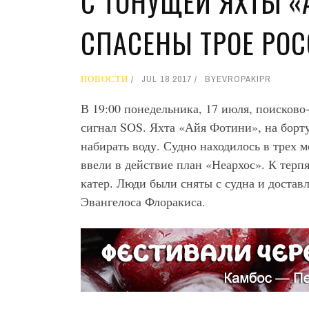
С ТОНУЩЕЙ ЯХТЫ 
СПАСЕНЫ ТРОЕ РО
НОВОСТИ
JUL 18 2017
BY
EVROPAKIPR
В 19:00 понедельника, 17 июля, поисков
сигнал SOS. Яхта «Айя Фотини», на борту
набирать воду. Судно находилось в трех 
ввели в действие план «Неархос». К терп
катер. Люди были сняты с судна и достав
Эвангелоса Флоракиса.