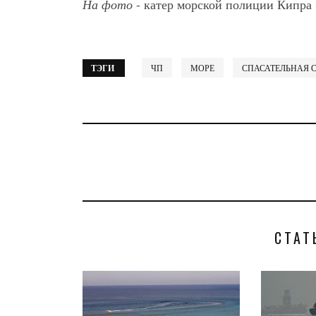
На фото
- катер морской полиции Кипра 
ТЭГИ
ЧП
МОРЕ
СПАСАТЕЛЬНАЯ 
СТАТ