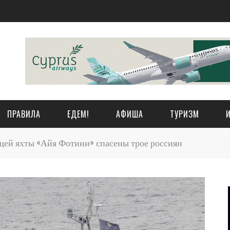
ПРАВИЛА
ЕДЕМ!
АФИША
ТУРИЗМ
ей яхты «Айя Фотини» спасены трое россиян