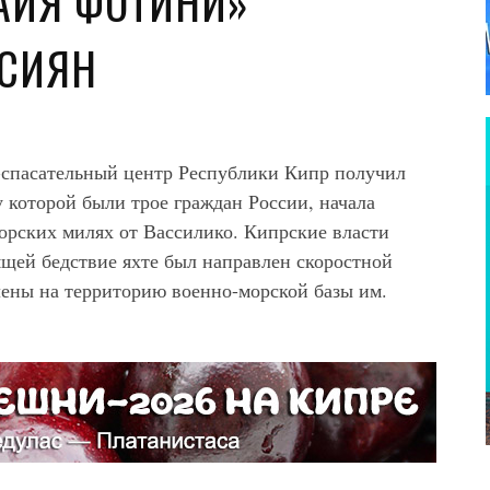
«АЙЯ ФОТИНИ»
ССИЯН
о-спасательный центр Республики Кипр получил
 которой были трое граждан России, начала
морских милях от Вассилико. Кипрские власти
ящей бедствие яхте был направлен скоростной
лены на территорию военно-морской базы им.