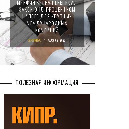
МИНФИН КИПРА ПЕРЕПИСАЛ
НАЛОГ
ЗАКОН О 15-ПРОЦЕНТНОМ
ПРО
НАЛОГЕ ДЛЯ КРУПНЫХ
П
МЕЖДУНАРОДНЫХ
ПОЛ
КОМПАНИЙ
Н
БИЗНЕС
AUG 02, 2026
Б
ПОЛЕЗНАЯ ИНФОРМАЦИЯ