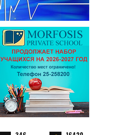
346
16420