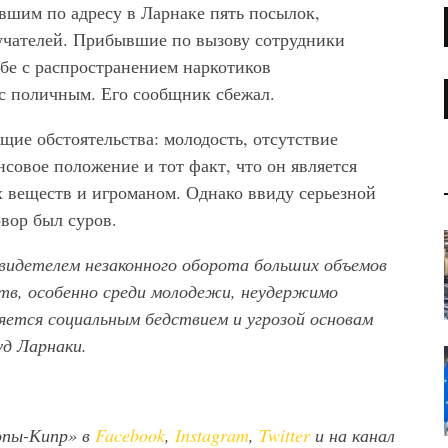
шим по адресу в Ларнаке пять посылок,
учателей. Прибывшие по вызову сотрудники
бе с распространением наркотиков
 поличным. Его сообщник сбежал.
щие обстоятельства: молодость, отсутствие
совое положение и тот факт, что он является
 веществ и игроманом. Однако ввиду серьезной
вор был суров.
видетелем незаконного оборота больших объемов
ртв, особенно среди молодежи, неудержимо
яется социальным бедствием и угрозой основам
д Ларнаки.
опы-Кипр» в
Facebook
,
Instagram
,
Twitter
и на канал