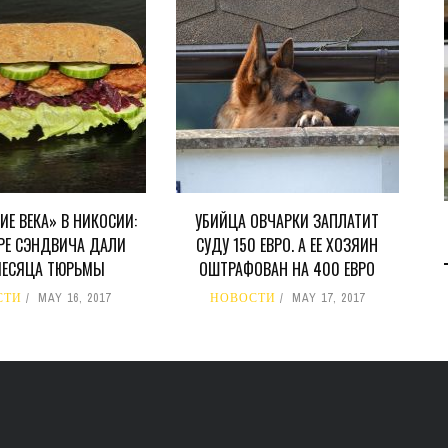
ДОБЫЧУ ГАЗА НА
МЕСТОРОЖДЕНИИ KRONOS
НА КИПРСКОМ ШЕЛЬФЕ
БИЗНЕС
JUL 28, 2026
ИЕ ВЕКА» В НИКОСИИ:
УБИЙЦА ОВЧАРКИ ЗАПЛАТИТ
РЕ СЭНДВИЧА ДАЛИ
СУДУ 150 ЕВРО. А ЕЕ ХОЗЯИН
МЕСЯЦА ТЮРЬМЫ
ОШТРАФОВАН НА 400 ЕВРО
СТИ
MAY 16, 2017
НОВОСТИ
MAY 17, 2017