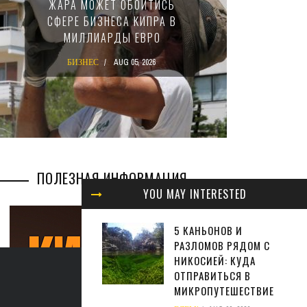
ЖАРА МОЖЕТ ОБОЙТИСЬ
ЗАКОН
СФЕРЕ БИЗНЕСА КИПРА В
НАЛ
МИЛЛИАРДЫ ЕВРО
М
БИЗНЕС
AUG 05, 2026
БИ
ПОЛЕЗНАЯ ИНФОРМАЦИЯ
YOU MAY INTERESTED
5 КАНЬОНОВ И
РАЗЛОМОВ РЯДОМ С
НИКОСИЕЙ: КУДА
ОТПРАВИТЬСЯ В
МИКРОПУТЕШЕСТВИЕ