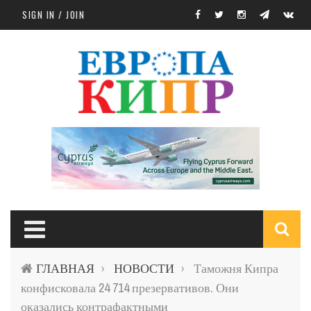
Skip to main content
SIGN IN / JOIN
S
ГЛАВНАЯ
НОВОСТИ
Таможня Кипра
›
›
f
конфисковала 24 714 презервативов. Они
оказались контрафактными