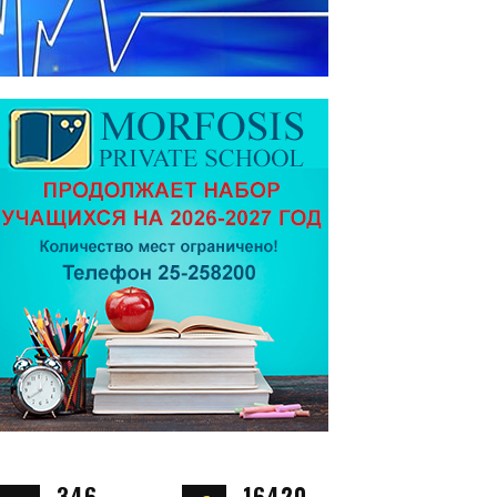
346
16420