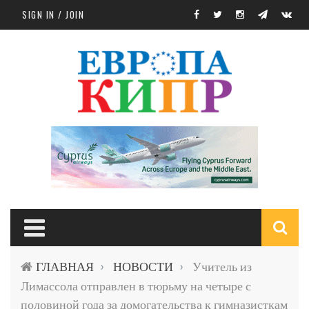
Skip to main content
SIGN IN / JOIN
S
ГЛАВНАЯ
НОВОСТИ
Учитель из
›
›
f
Лимассола отправлен в тюрьму на четыре с
половиной года за домогательства к гимназисткам