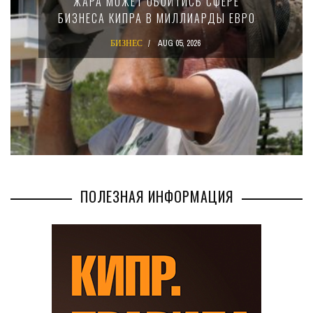
РА МОЖЕТ ОБОЙТИСЬ СФЕРЕ
15-ПР
СА КИПРА В МИЛЛИАРДЫ ЕВРО
КРУП
БИЗНЕС
AUG 05, 2026
ПОЛЕЗНАЯ ИНФОРМАЦИЯ