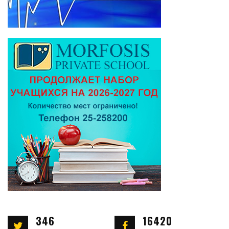
346
16420