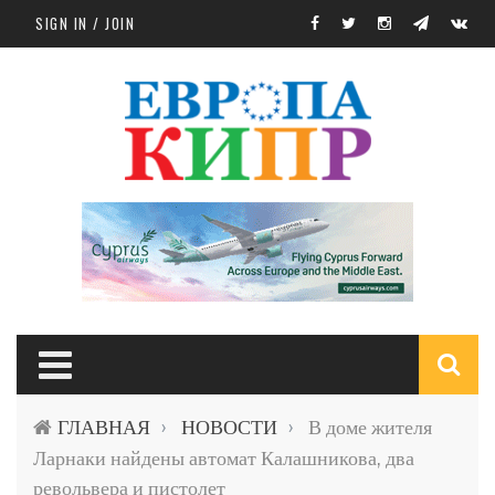
Skip to main content
SIGN IN / JOIN
S
ГЛАВНАЯ
НОВОСТИ
В доме жителя
›
›
f
Ларнаки найдены автомат Калашникова, два
револьвера и пистолет