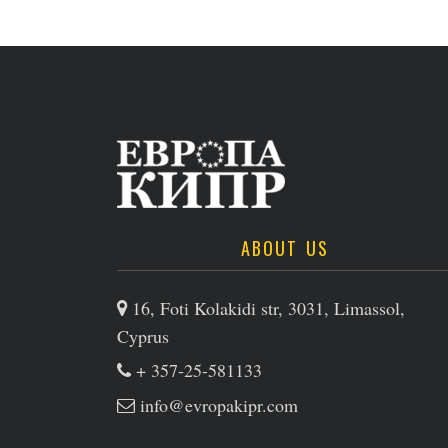
ABOUT US
16, Foti Kolakidi str, 3031, Limassol,
Cyprus
+ 357-25-581133
info@evropakipr.com