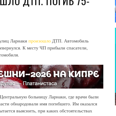
ШЛО ДТП. ПОГИБ 75-
з улиц Ларнаки
произошло
ДТП. Автомобиль
евернулся. К месту ЧП прибыли спасатели,
томобиля.
Центральную больницу Ларнаки, где врачи были
ласти обнародовали имя погибшего. Им оказался
ытается выяснить, при каких обстоятельствах