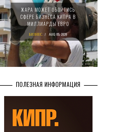
МИНФИ
ЖАРА МОЖЕТ ОБОЙТИСЬ
ЗАКОН
СФЕРЕ БИЗНЕСА КИПРА В
НАЛ
МИЛЛИАРДЫ ЕВРО
М
БИЗНЕС
AUG 05, 2026
БИ
ПОЛЕЗНАЯ ИНФОРМАЦИЯ