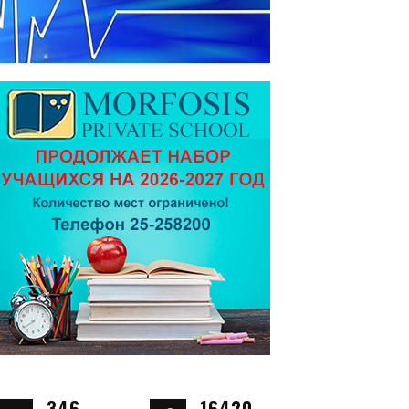
346
16420