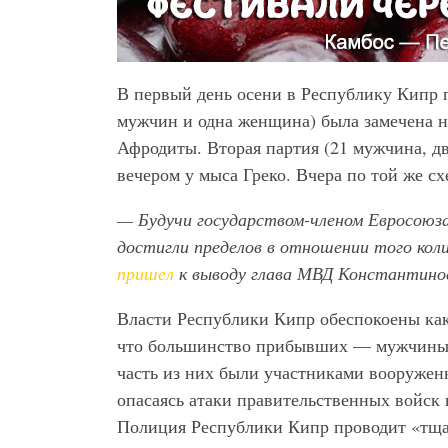
В первый день осени в Республику Кипр 
мужчин и одна женщина) была замечена н
Афродиты. Вторая партия (21 мужчина, д
вечером у мыса Греко. Вчера по той же с
— Будучи государством-членом Евросоюза
достигли пределов в отношении того ко
пришел
к выводу глава МВД Константино
Власти Республики Кипр обеспокоены как
что большинство прибывших — мужчины в в
часть из них были участниками вооружен
опасаясь атаки правительственных войс
Полиция Республики Кипр проводит «тща