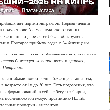
прибыли две партии мигрантов. Первая (девять
а полуострове Акамас недалеко от ванны
ве женщины и двое детей) была обнаружена
хеме в Протарас прибыла лодка с 24 беженцами.
, Кипр помнит о своих обязательствах, однако мы
личества беженцев, которое можем принять, —
с Петридис.
 масштабами новой волны беженцев, так и тем,
озрасте от 16 до 30 лет. Есть подозрения, что
ных формирований, а сейчас бегут из Сирии,
к на последнюю мятежную провинцию Идлиб.
тельные проверки» мигрантов.