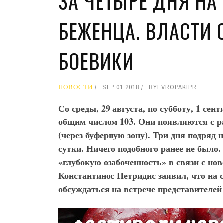
ЗА ЧЕТЫРЕ ДНЯ НА
БЕЖЕНЦА. ВЛАСТИ 
БОЕВИКИ
НОВОСТИ
SEP 01 2018
BY
EVROPAKIPR
Со среды, 29 августа, по субботу, 1 се
общим числом 103. Они появляются с р
(через буферную зону). Три дня подряд
сутки. Ничего подобного ранее не было
«глубокую озабоченность» в связи с но
Константинос Петридис заявил, что на 
обсуждаться на встрече представителе