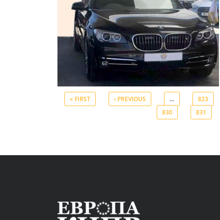
« FIRST
‹ PREVIOUS
…
823
830
831
Pages