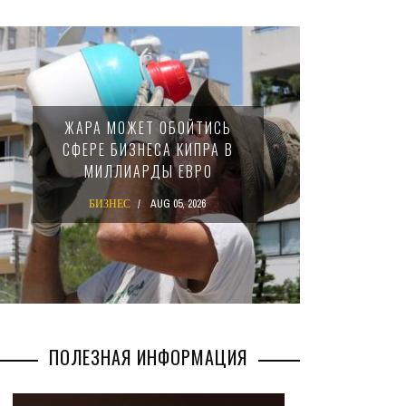
МИНФИ
ЖАРА МОЖЕТ ОБОЙТИСЬ
ЗАКОН
СФЕРЕ БИЗНЕСА КИПРА В
НАЛ
МИЛЛИАРДЫ ЕВРО
М
БИЗНЕС
AUG 05, 2026
БИ
ПОЛЕЗНАЯ ИНФОРМАЦИЯ