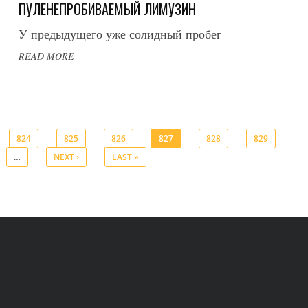
ПУЛЕНЕПРОБИВАЕМЫЙ ЛИМУЗИН
У предыдущего уже солидный пробег
READ MORE
824
825
826
827
828
829
…
NEXT ›
LAST »