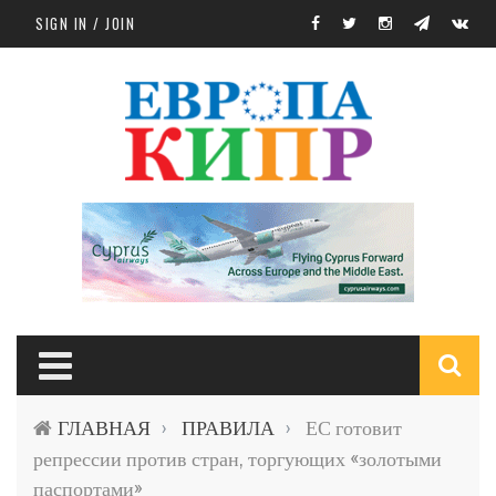
Skip to main content
SIGN IN / JOIN
S
ГЛАВНАЯ
ПРАВИЛА
ЕС готовит
›
›
f
репрессии против стран, торгующих «золотыми
паспортами»