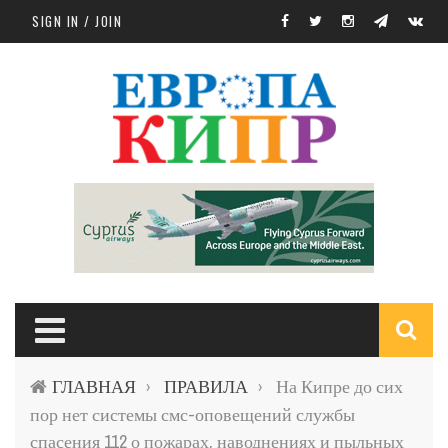
Skip to main content
SIGN IN / JOIN
S
ГЛАВНАЯ
ПРАВИЛА
На Кипре до сих
›
›
f
пор нет системы смс-оповещений службы
спасения 112 о пожарах, наводнениях и пыльных