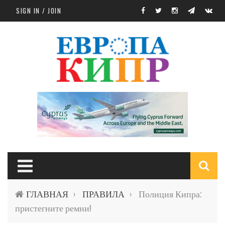
Skip to main content
SIGN IN / JOIN
S
ГЛАВНАЯ
ПРАВИЛА
Полиция Кипра:
›
›
f
пристегните ремни!