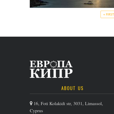
« FIRST
ABOUT US
16, Foti Kolakidi str, 3031, Limassol,
Cyprus