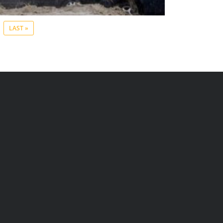
LAST »