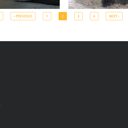
‹ PREVIOUS
1
2
3
4
NEXT ›