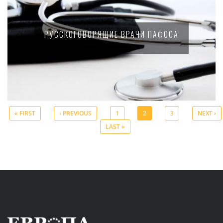
РУССКОГОВОРЯЩИЕ ВРАЧИ ПАФОСА
« FIRST
‹ PREVIOUS
1
2
3
NEXT ›
LAST »
Pages