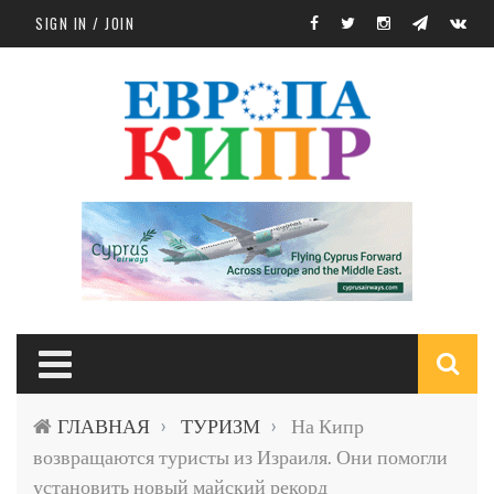
Skip to main content
SIGN IN / JOIN
S
ГЛАВНАЯ
ТУРИЗМ
На Кипр
›
›
f
возвращаются туристы из Израиля. Они помогли
установить новый майский рекорд