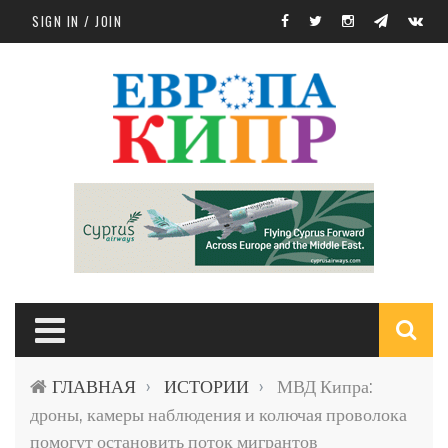
Skip to main content
SIGN IN / JOIN
S
ГЛАВНАЯ
ИСТОРИИ
МВД Кипра:
›
›
f
дроны, камеры наблюдения и колючая проволока
помогут остановить поток мигрантов