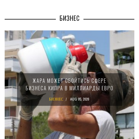
БИЗНЕС
МИНФИН КИПРА ПЕР
 ОБОЙТИСЬ СФЕРЕ
15-ПРОЦЕНТНОМ
 В МИЛЛИАРДЫ ЕВРО
КРУПНЫХ МЕЖ
КОМПА
AUG 05, 2026
БИЗНЕС
AU