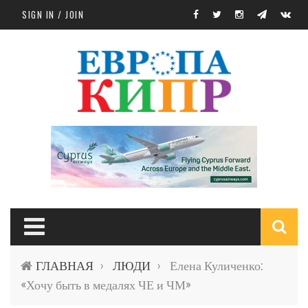
Skip to main content
SIGN IN / JOIN
S
ГЛАВНАЯ
ЛЮДИ
Елена Куличенко:
›
›
f
«Хочу быть в медалях ЧЕ и ЧМ»