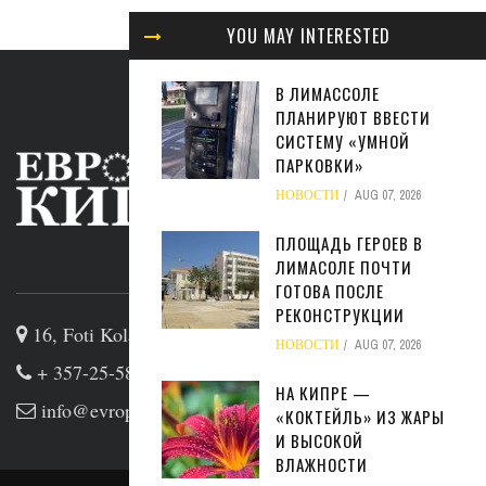
YOU MAY INTERESTED
В ЛИМАССОЛЕ
ПЛАНИРУЮТ ВВЕСТИ
СИСТЕМУ «УМНОЙ
ПАРКОВКИ»
НОВОСТИ
AUG 07, 2026
ПЛОЩАДЬ ГЕРОЕВ В
ЛИМАСОЛЕ ПОЧТИ
ABOUT US
ГОТОВА ПОСЛЕ
РЕКОНСТРУКЦИИ
16, Foti Kolakidi str, 3031, Limassol, Cyprus
НОВОСТИ
AUG 07, 2026
+ 357-25-581133
НА КИПРЕ —
info@evropakipr.com
«КОКТЕЙЛЬ» ИЗ ЖАРЫ
И ВЫСОКОЙ
ВЛАЖНОСТИ