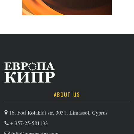
ABOUT US
16, Foti Kolakidi str, 3031, Limassol, Cyprus
+ 357-25-581133
info@evropakipr.com