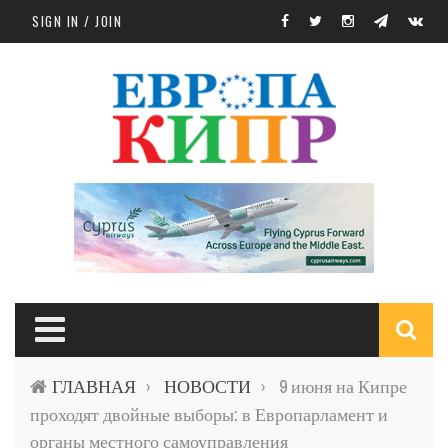
Skip to main content
SIGN IN / JOIN
S
ГЛАВНАЯ
НОВОСТИ
9 июня на Кипре
›
›
f
проходят двойные выборы: в Европарламент и
органы местного самоуправления