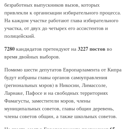
безработных выпускников вызов, которых
привлекли к организации избирательного процесса.
На каждом участке работают глава избирательного
участка, от двух до четырех его ассистентов и
полицейский.
7280
3227 постов
кандидатов претендуют на
во
время двойных выборов.
Помимо шести депутатов Европарламента от Кипра
будут избраны главы органов самоуправления
(региональных мэров) в Никосии, Лимассоле,
Ларнаке, Пафосе и на свободных территориях
Фамагусты, заместители мэров, члены
муниципальных советов, главы общин деревень,
члены советов общин, а также школьных советов.
шесть мест
65
На
в Европарламенте претендуют