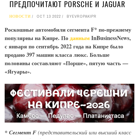
ПРЕДПОЧИТАЮТ PORSCHE И JAGUAR
НОВОСТИ
OCT 13 2022
BY
EVROPAKIPR
Роскошные автомобили сегмента F
* по-прежнему
популярны на Кипре. По
данным
InBusinessNews
,
с января по сентябрь 2022 года на Кипре было
продано 397 машин класса люкс. Больше
половины составляют «Порше», пятую часть —
«Ягуары».
* Сегмент F
(представительский или высший класс