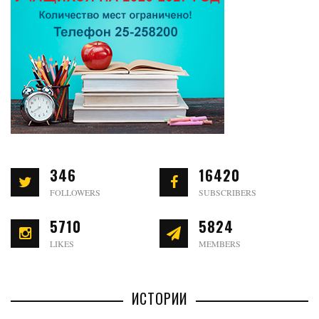
346
16420
FOLLOWERS
SUBSCRIBERS
5710
5824
LIKES
MEMBERS
ИСТОРИИ