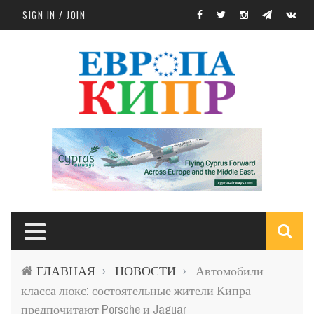
Skip to main content
SIGN IN / JOIN
S
ГЛАВНАЯ
НОВОСТИ
Автомобили
›
›
f
класса люкс: состоятельные жители Кипра
предпочитают Porsche и Jaguar